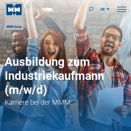
DE
Ausbildung zum
Industriekaufmann
(m/w/d)
Karriere bei der MMM.