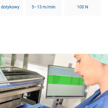
n dotykowy
5–13 m/min
100 N