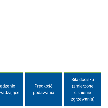
Siła docisku
ządzenie
Prędkość
(zmierzone
wadzające
podawania
ciśnienie
zgrzewania)