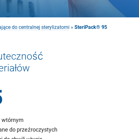
jące do centralnej sterylizatorni
»
SteriPack® 95
uteczność
eriałów
5
d wtórnym
ane do przeźroczystych