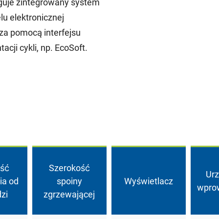
aguje zintegrowany system
u elektronicznej
za pomocą interfejsu
ji cykli, np. EcoSoft.
ość
Szerokość
Ur
ia od
spoiny
Wyświetlacz
wpro
zi
zgrzewającej