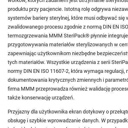
worków, których zadaniem jest utrzymanie sterylności
produktu przy pacjencie. Istotną rolę odgrywa niez
systemów bariery sterylnej, które musi odbywać się
zwalidowanego procesu zgodnie z normą DIN EN ISO
termozgrzewania MMM SteriPack® płynnie integruje
przygotowywania materiałów sterylizowanych w centra
zapewniając użytkownikom niezbędne bezpieczeństw
tych materiałów. Wszystkie urządzenia z serii Steri
normy DIN EN ISO 11607-2, która wymaga regulacji, 
dokumentowania krytycznych zmiennych i parametró
firma MMM przeprowadza również walidację procesó
także konserwację urządzeń.
Przyjazny dla użytkownika ekran dotykowy o przekąt
obsługę i szybkie wprowadzanie danych. W przypadk