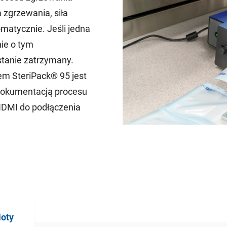
 zgrzewania, siła
matycznie. Jeśli jedna
ie o tym
tanie zatrzymany.
em SteriPack® 95 jest
 dokumentacją procesu
s HDMI do podłączenia
oty