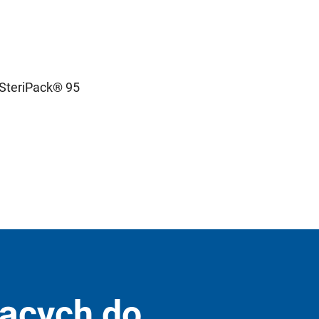
 SteriPack® 95
jących do