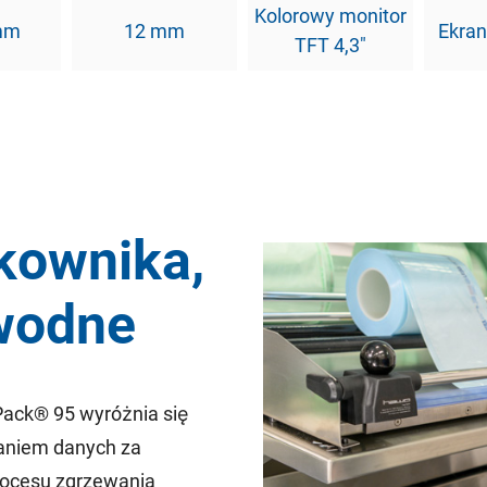
Kolorowy monitor
mm
12 mm
Ekra
TFT 4,3"
tkownika,
awodne
Pack® 95 wyróżnia się
aniem danych za
ocesu zgrzewania