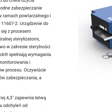
 do chwili użycia
awodne zabezpieczanie
 w ramach powtarzalnego i
 11607-2. Urządzenie do
 się z procesem
lnej sterylizatorni,
o w zakresie sterylności
Pack® spełniają wymagania
monitorowania i
w procesu. Oczywiście
w zabezpieczania, a
nej 4,3″ zapewnia łatwą
u odchyleń od