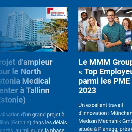
rojet d’ampleur
Le MMM Group
our le North
« Top Employeu
stonia Medical
parmi les PME
enter à Tallinn
2023
Estonie)
Un excellent travail
d’innovation : Münche
alisation d’un grand projet à
Medizin Mechanik Gm
llinn (Estonie) dans les délais
située à Planegg, près
partis, au milieu de la phase