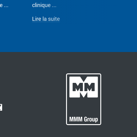
 ...
clinique ...
Lire la 
Lire la suite