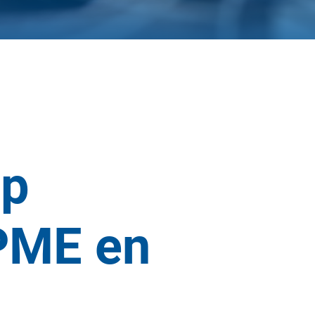
op
 PME en