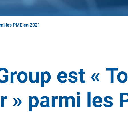
mi les PME en 2021
roup est « T
 » parmi les