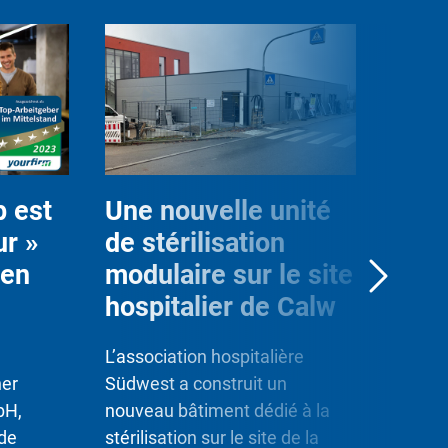
 est
Une nouvelle unité
Clin
r »
de stérilisation
Inte
 en
modulaire sur le site
Kod
hospitalier de Calw
En coll
l’organ
L’association hospitalière
« Aktio
ner
Südwest a construit un
une un
bH,
nouveau bâtiment dédié à la
prépara
 de
stérilisation sur le site de la