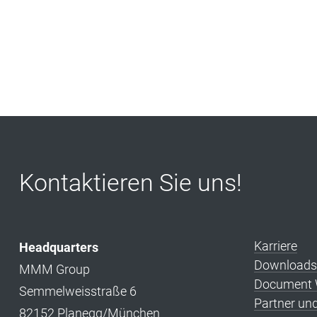
Kontaktieren Sie uns!
Karriere
Headquarters
Downloads
MMM Group
Document W
Semmelweisstraße 6
Partner un
82152 Planegg/München