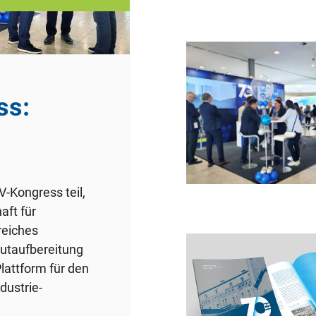
ss:
Kongress teil,
aft für
reiches
gutaufbereitung
lattform für den
dustrie-