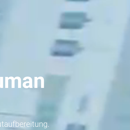
human
utaufbereitung.