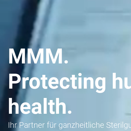
MMM.
Protecting 
health.
Ihr Partner für ganzheitliche Sterilg