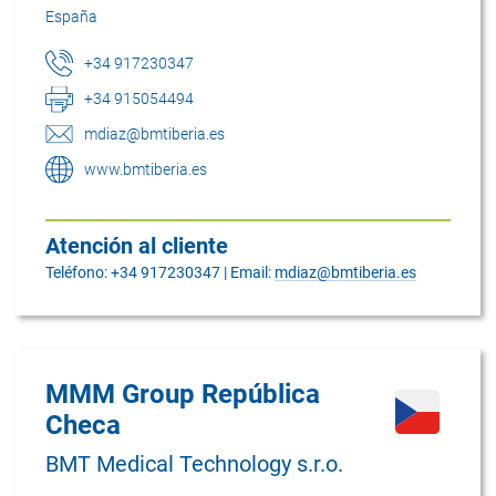
España
+34 917230347
+34 915054494
mdiaz@bmtiberia.es
www.bmtiberia.es
Atención al cliente
Teléfono: +34 917230347 | Email:
mdiaz@bmtiberia.es
MMM Group República
Checa
BMT Medical Technology s.r.o.