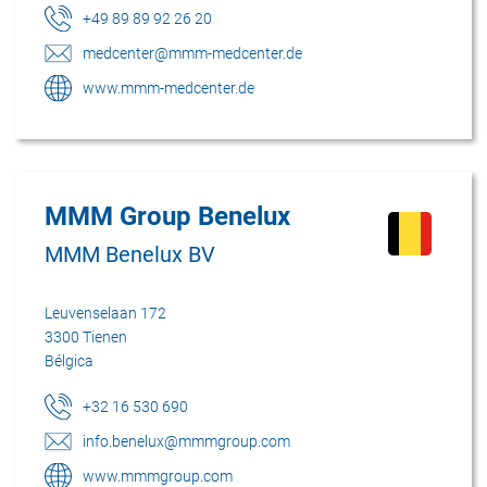
+49 89 89 92 26 20
medcenter@mmm-medcenter.de
www.mmm-medcenter.de
MMM Group Benelux
MMM Benelux BV
Leuvenselaan 172
3300 Tienen
Bélgica
+32 16 530 690
info.benelux@mmmgroup.com
www.mmmgroup.com