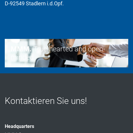
D-92549 Stadlern i.d.Opf.
MMM.
True-hearted and open-
minded.
Kontaktieren Sie uns!
Headquarters