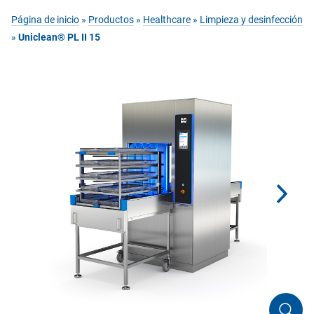
Página de inicio
»
Productos
»
Healthcare
»
Limpieza y desinfección
»
Uniclean® PL II 15