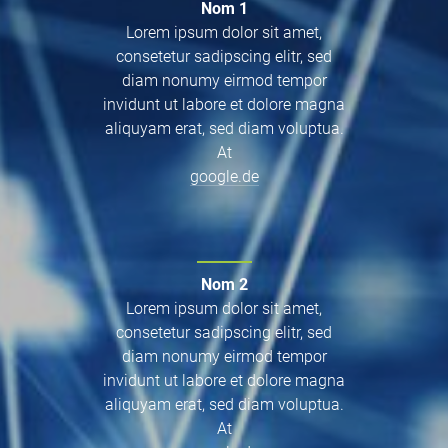
Nom 1
Lorem ipsum dolor sit amet,
consetetur sadipscing elitr, sed
diam nonumy eirmod tempor
invidunt ut labore et dolore magna
aliquyam erat, sed diam voluptua.
At
google.de
Nom 2
Lorem ipsum dolor sit amet,
consetetur sadipscing elitr, sed
diam nonumy eirmod tempor
invidunt ut labore et dolore magna
aliquyam erat, sed diam voluptua.
At