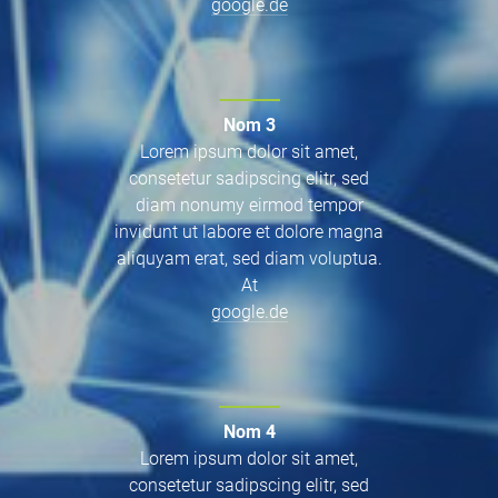
google.de
Nom 3
Lorem ipsum dolor sit amet,
consetetur sadipscing elitr, sed
diam nonumy eirmod tempor
invidunt ut labore et dolore magna
aliquyam erat, sed diam voluptua.
At
google.de
Nom 4
Lorem ipsum dolor sit amet,
consetetur sadipscing elitr, sed