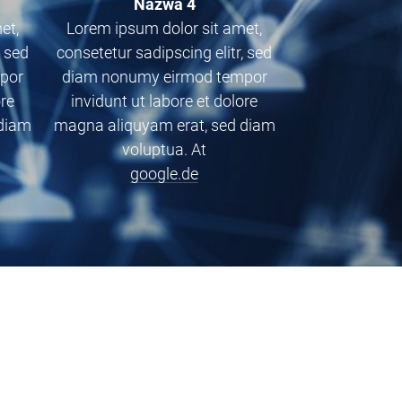
Nazwa 4
et,
Lorem ipsum dolor sit amet,
, sed
consetetur sadipscing elitr, sed
por
diam nonumy eirmod tempor
ore
invidunt ut labore et dolore
 diam
magna aliquyam erat, sed diam
voluptua. At
google.de