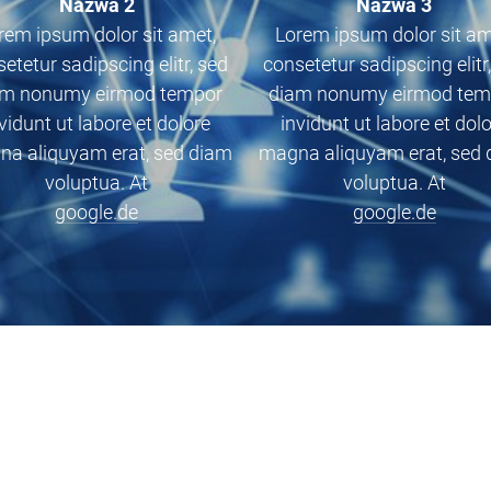
Nazwa 2
Nazwa 3
rem ipsum dolor sit amet,
Lorem ipsum dolor sit am
etetur sadipscing elitr, sed
consetetur sadipscing elitr
am nonumy eirmod tempor
diam nonumy eirmod tem
vidunt ut labore et dolore
invidunt ut labore et dol
a aliquyam erat, sed diam
magna aliquyam erat, sed
voluptua. At
voluptua. At
google.de
google.de