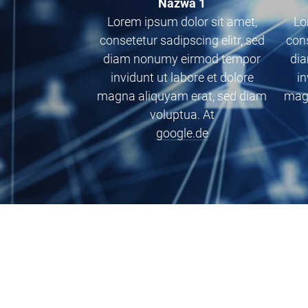
Nazwa 1
Lorem ipsum dolor sit amet,
Lo
consetetur sadipscing elitr, sed
cons
diam nonumy eirmod tempor
di
invidunt ut labore et dolore
in
magna aliquyam erat, sed diam
magn
voluptua. At
google.de