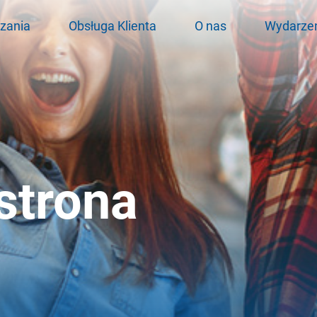
zania
Obsługa Klienta
O nas
Wydarze
 strona