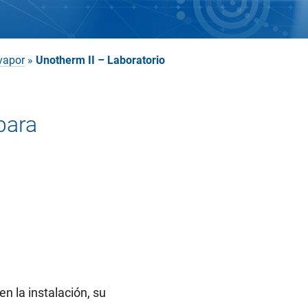
vapor
»
Unotherm II – Laboratorio
para
n la instalación, su