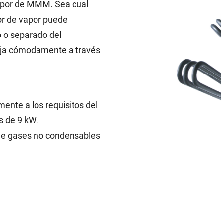
vapor de MMM. Sea cual
dor de vapor puede
jo o separado del
eja cómodamente a través
mente a los requisitos del
s de 9 kW.
n de gases no condensables