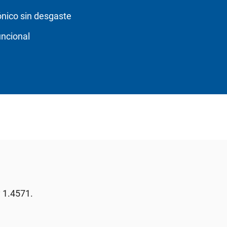
ónico sin desgaste
uncional
º 1.4571.