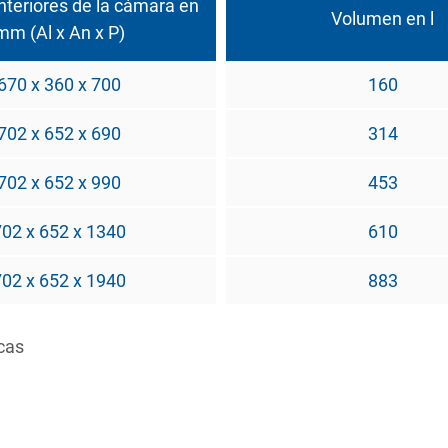
nteriores de la cámara en
Volumen en l
mm (Al x An x P)
670 x 360 x 700
160
702 x 652 x 690
314
702 x 652 x 990
453
702 x 652 x 1340
610
702 x 652 x 1940
883
cas