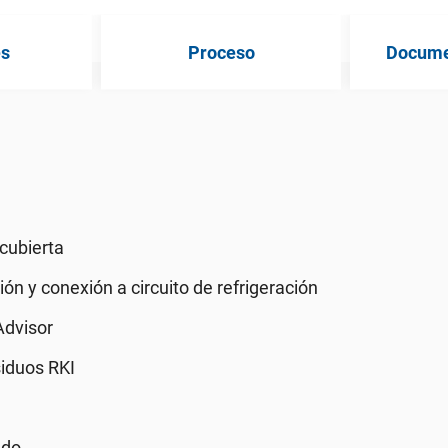
es
Proceso
Documen
 cubierta
ión y conexión a circuito de refrigeración
Advisor
iduos RKI
ado