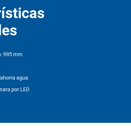
ísticas
les
a: 995 mm
 ahorra agua
ámara por LED