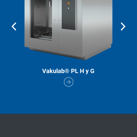
Vakulab® PL H y G