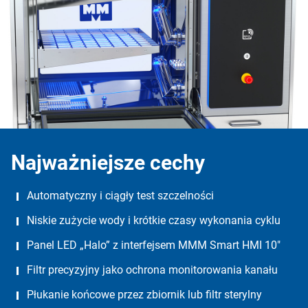
Najważniejsze cechy
Automatyczny i ciągły test szczelności
Niskie zużycie wody i krótkie czasy wykonania cyklu
Panel LED „Halo” z interfejsem MMM Smart HMI 10″
Filtr precyzyjny jako ochrona monitorowania kanału
Płukanie końcowe przez zbiornik lub filtr sterylny