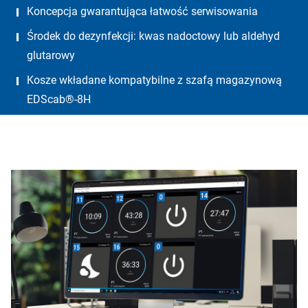
Koncepcja gwarantująca łatwość serwisowania
Środek do dezynfekcji: kwas nadoctowy lub aldehyd
glutarowy
Kosze wkładane kompatybilne z szafą magazynową
EDScab®-8H